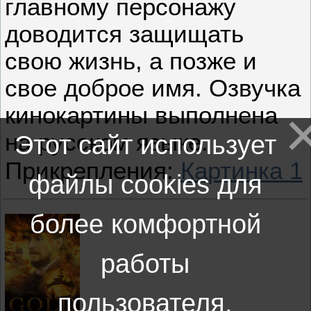
главному персонажу
доводится защищать
свою жизнь, а позже и
свое доброе имя. Озвучка
кинокартины выполнена
на русском языке.
Этот сайт использует
Прикрепления:
Картинка 1
файлы cookies для
более комфортной
работы
пользователя.