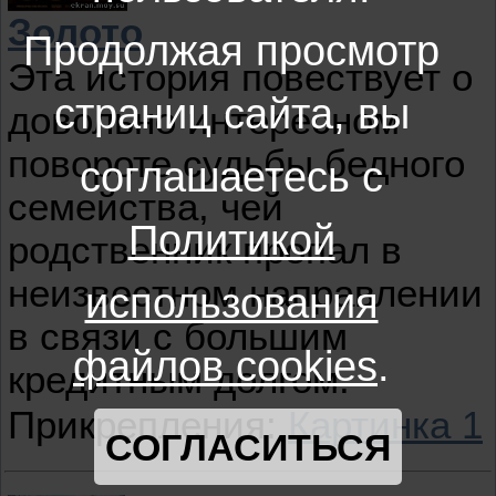
Золото
Продолжая просмотр
Эта история повествует о
страниц сайта, вы
довольно интересном
повороте судьбы бедного
соглашаетесь с
семейства, чей
Политикой
родственник пропал в
неизвестном направлении
использования
в связи с большим
файлов cookies
.
кредитным долгом.
Прикрепления:
Картинка 1
СОГЛАСИТЬСЯ